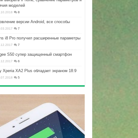
ичия моделей
.10.2018
8
овление версии Android, все способы
.03.2017
7
ns i8 Pro получил расширенные параметры
.12.2017
7
gee S50 супер защищенный смартфон
.12.2017
6
y Xperia XA2 Plus обладает экраном 18:9
.07.2018
5