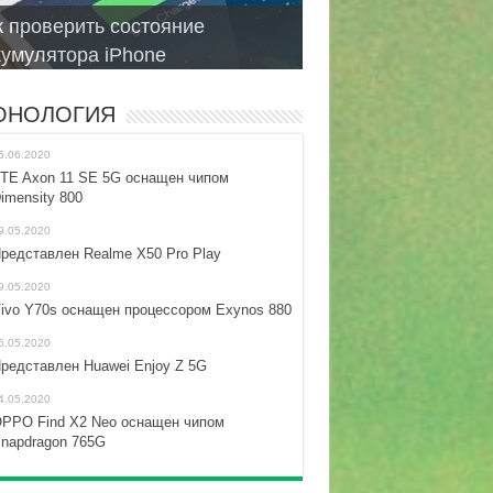
к проверить состояние
пись текста голосом на Android
аузеры для смартфонов на
 включается Iphone, как
бильные операционные
кумулятора iPhone
п приложений
roid и iphone
ивить?
стемы для смартфонов
ОНОЛОГИЯ
5.06.2020
TE Axon 11 SE 5G оснащен чипом
imensity 800
9.05.2020
редставлен Realme X50 Pro Play
9.05.2020
ivo Y70s оснащен процессором Exynos 880
5.05.2020
редставлен Huawei Enjoy Z 5G
4.05.2020
PPO Find X2 Neo оснащен чипом
napdragon 765G