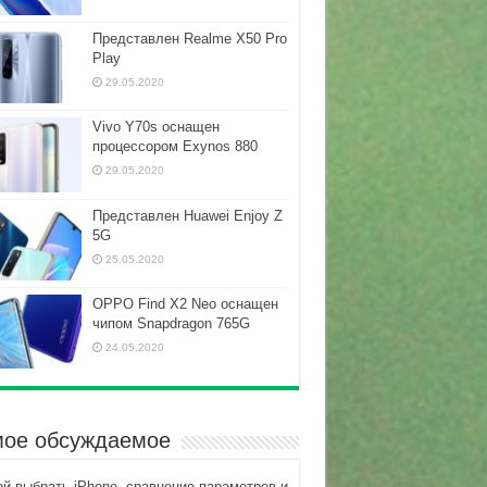
Представлен Realme X50 Pro
Play
29.05.2020
Vivo Y70s оснащен
процессором Exynos 880
29.05.2020
Представлен Huawei Enjoy Z
5G
25.05.2020
OPPO Find X2 Neo оснащен
чипом Snapdragon 765G
24.05.2020
ое обсуждаемое
ой выбрать iPhone, сравнение параметров и