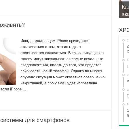
Ка
За
Бр
Не
Мо
ак
то
And
ож
си
 оживить?
ХР
Иногда владельцам iPhone приходится
0
Z
сталкиваться с тем, что их гаджет
D
отказывается включаться. В таких ситуациях в
голову могут закрадываться самые печальные
2
предположения, вплоть до того, что придется
П
приобрести новый телефон. Однако во многих
2
случаях ситуация может оказаться совершенно
V
некритичной, а проблема будет исправлена
сли iPhone ...
2
П
2
O
S
системы для смартфонов