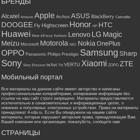
БРЕНДЫ
Apple
ASUS
Alcatel
BlackBerry
Archos
Amazon
Caterpillar
Honor
DOOGEE
HTC
Highscreen
Fly
HP
Huawei
LG
Magic
Lenovo
iNew
inFocus
Karbonn
Motorola
Meizu
Nokia
OnePlus
Microsoft
NEC
Samsung
OPPO
Sharp
Panasonic
Philips
Prestigio
Sony
Xiaomi
ZTE
VERTU
teXet
ZOPO
Sony Ericsson
Thl
Мобильный портал
Все материалы на данном сайте имеют авторство и написаны
профессиональными копирайтерами, копирование информации без
ссылки на наш сайт строго запрещено. Материалы предоставляются
исключительно в ознакомительных и информационных целях, о
новинках и популярных электронных устройствах. Права на материалы
принадлежат 4-xda.ru. Если Вы обнаружили на нашем сайте
материалы, которые нарушают авторские права, принадлежащие Вам,
Вашей компании или организации, пожалуйста, сообщите нам.
СТРАНИЦЫ