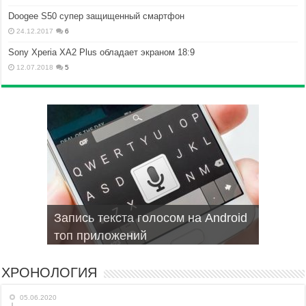
Doogee S50 супер защищенный смартфон
24.12.2017
6
Sony Xperia XA2 Plus обладает экраном 18:9
12.07.2018
5
Как проверить состояние
Запись текста голосом на Android
Браузеры для смартфонов на
Не включается Iphone, как
Мобильные операционные
аккумулятора iPhone
топ приложений
Android и iphone
оживить?
системы для смартфонов
ХРОНОЛОГИЯ
05.06.2020