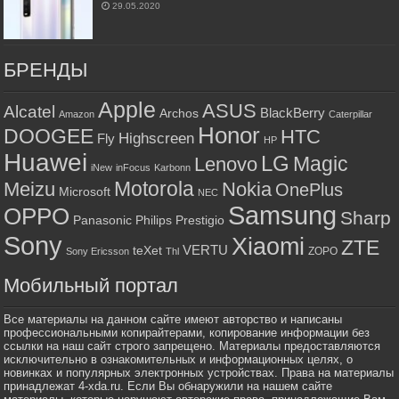
29.05.2020
БРЕНДЫ
Apple
ASUS
Alcatel
BlackBerry
Archos
Amazon
Caterpillar
Honor
DOOGEE
HTC
Highscreen
Fly
HP
Huawei
LG
Magic
Lenovo
iNew
inFocus
Karbonn
Motorola
Meizu
Nokia
OnePlus
Microsoft
NEC
Samsung
OPPO
Sharp
Panasonic
Philips
Prestigio
Sony
Xiaomi
ZTE
VERTU
teXet
ZOPO
Sony Ericsson
Thl
Мобильный портал
Все материалы на данном сайте имеют авторство и написаны
профессиональными копирайтерами, копирование информации без
ссылки на наш сайт строго запрещено. Материалы предоставляются
исключительно в ознакомительных и информационных целях, о
новинках и популярных электронных устройствах. Права на материалы
принадлежат 4-xda.ru. Если Вы обнаружили на нашем сайте