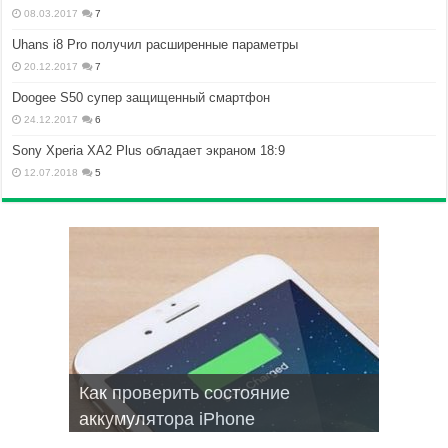
08.03.2017
7
Uhans i8 Pro получил расширенные параметры
20.12.2017
7
Doogee S50 супер защищенный смартфон
24.12.2017
6
Sony Xperia XA2 Plus обладает экраном 18:9
12.07.2018
5
Как проверить состояние
Запись текста голосом на Android
Браузеры для смартфонов на
Не включается Iphone, как
Мобильные операционные
аккумулятора iPhone
топ приложений
Android и iphone
оживить?
системы для смартфонов