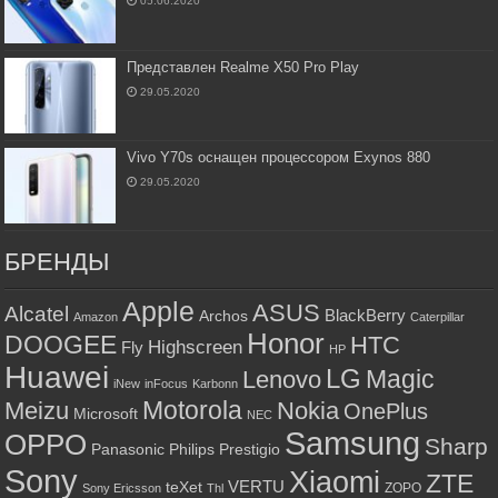
05.06.2020
Представлен Realme X50 Pro Play
29.05.2020
Vivo Y70s оснащен процессором Exynos 880
29.05.2020
БРЕНДЫ
Apple
ASUS
Alcatel
BlackBerry
Archos
Amazon
Caterpillar
Honor
DOOGEE
HTC
Highscreen
Fly
HP
Huawei
LG
Magic
Lenovo
iNew
inFocus
Karbonn
Motorola
Meizu
Nokia
OnePlus
Microsoft
NEC
Samsung
OPPO
Sharp
Panasonic
Philips
Prestigio
Sony
Xiaomi
ZTE
VERTU
teXet
ZOPO
Sony Ericsson
Thl