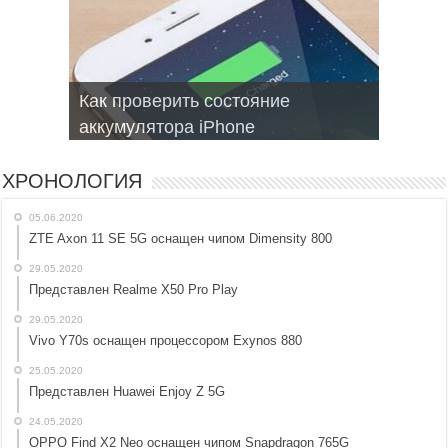
Как проверить состояние
Запись текста голосом на Android
Браузеры для смартфонов на
Не включается Iphone, как
Мобильные операционные
аккумулятора iPhone
топ приложений
Android и iphone
оживить?
системы для смартфонов
ХРОНОЛОГИЯ
05.06.2020
ZTE Axon 11 SE 5G оснащен чипом Dimensity 800
29.05.2020
Представлен Realme X50 Pro Play
29.05.2020
Vivo Y70s оснащен процессором Exynos 880
25.05.2020
Представлен Huawei Enjoy Z 5G
24.05.2020
OPPO Find X2 Neo оснащен чипом Snapdragon 765G