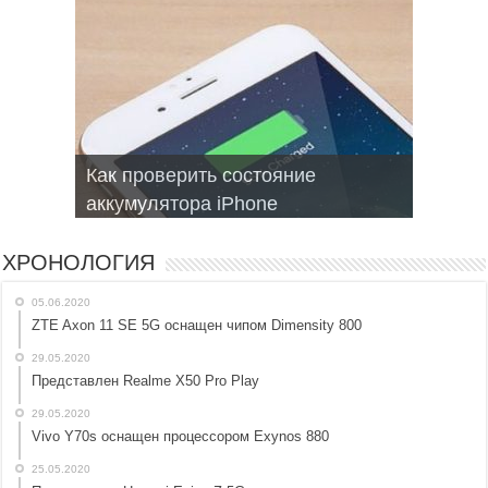
Как проверить состояние
Запись текста голосом на Android
Браузеры для смартфонов на
Не включается Iphone, как
Мобильные операционные
аккумулятора iPhone
топ приложений
Android и iphone
оживить?
системы для смартфонов
ХРОНОЛОГИЯ
05.06.2020
ZTE Axon 11 SE 5G оснащен чипом Dimensity 800
29.05.2020
Представлен Realme X50 Pro Play
29.05.2020
Vivo Y70s оснащен процессором Exynos 880
25.05.2020