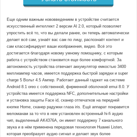
Еще одним важным нововведением в устройстве считается
искусственный интеллект 2 версии Al 2.0, который позволяет
упростить всё то, что вы делали ранее, он теперь автоматически
делает всё сам, узнаёт вас сам по лицу, распознаёт контент и
сам классифицирует ваши изображения, видео. Всё это
достигается благодаря новому умному помощнику, с которым
работа с устройством становится еще более комфортной. За
автономность устройства отвечает аккумулятор емкостью 3400
миллиампер часов, имеется поддержка быстрой зарядки и super
charge 5 Вольт 4.5 Ампер. Работает данный гаджет на системе
Android 8.1 oreo с собственной, фирменной оболочкой emui 8.0. У
устройства имеется поддержка NFC, дополнительные настройки
и установка защиты Face id, сканер отпечатков на передней
кнопке Home, сканер радужки глаза iris. Ещё аппарат понравится
меломанам за то что в нем установлен встроенный hi-fi аудио
чип, выделенный AK4376A, он имеет поддержку 7 канального
звука и в нём применена передовая технология Huawei Listen,
которая преобразует аудио сигнал и делает звук более