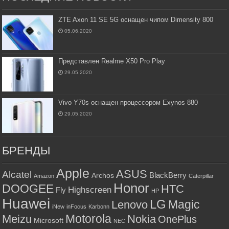
ZTE Axon 11 SE 5G оснащен чипом Dimensity 800
05.06.2020
Представлен Realme X50 Pro Play
29.05.2020
Vivo Y70s оснащен процессором Exynos 880
29.05.2020
БРЕНДЫ
Apple
ASUS
Alcatel
BlackBerry
Archos
Amazon
Caterpillar
Honor
DOOGEE
HTC
Highscreen
Fly
HP
Huawei
LG
Magic
Lenovo
iNew
inFocus
Karbonn
Motorola
Meizu
Nokia
OnePlus
Microsoft
NEC