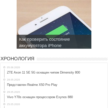
Как проверить состояние
Запись текста голосом на Android
Браузеры для смартфонов на
Не включается Iphone, как
Мобильные операционные
аккумулятора iPhone
топ приложений
Android и iphone
оживить?
системы для смартфонов
ХРОНОЛОГИЯ
05.06.2020
ZTE Axon 11 SE 5G оснащен чипом Dimensity 800
29.05.2020
Представлен Realme X50 Pro Play
29.05.2020
Vivo Y70s оснащен процессором Exynos 880
25.05.2020