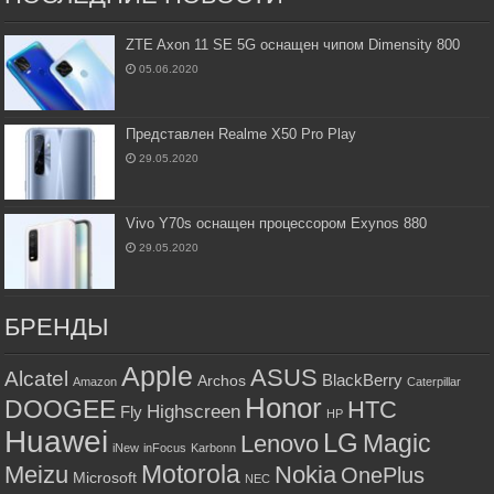
ZTE Axon 11 SE 5G оснащен чипом Dimensity 800
05.06.2020
Представлен Realme X50 Pro Play
29.05.2020
Vivo Y70s оснащен процессором Exynos 880
29.05.2020
БРЕНДЫ
Apple
ASUS
Alcatel
BlackBerry
Archos
Amazon
Caterpillar
Honor
DOOGEE
HTC
Highscreen
Fly
HP
Huawei
LG
Magic
Lenovo
iNew
inFocus
Karbonn
Motorola
Meizu
Nokia
OnePlus
Microsoft
NEC