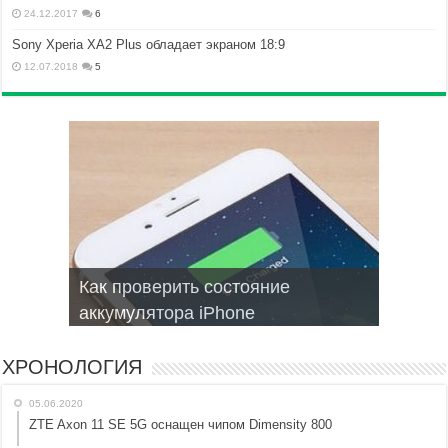
24.12.2017
6
Sony Xperia XA2 Plus обладает экраном 18:9
12.07.2018
5
Как проверить состояние
Запись текста голосом на Android
Браузеры для смартфонов на
Не включается Iphone, как
Мобильные операционные
аккумулятора iPhone
топ приложений
Android и iphone
оживить?
системы для смартфонов
ХРОНОЛОГИЯ
05.06.2020
ZTE Axon 11 SE 5G оснащен чипом Dimensity 800