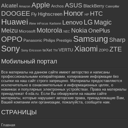
Apple
ASUS
Alcatel
BlackBerry
Archos
Amazon
Caterpillar
Honor
DOOGEE
HTC
Highscreen
Fly
HP
Huawei
LG
Magic
Lenovo
iNew
inFocus
Karbonn
Motorola
Meizu
Nokia
OnePlus
Microsoft
NEC
Samsung
OPPO
Sharp
Panasonic
Philips
Prestigio
Sony
Xiaomi
ZTE
VERTU
teXet
ZOPO
Sony Ericsson
Thl
Мобильный портал
Все материалы на данном сайте имеют авторство и написаны
профессиональными копирайтерами, копирование информации без
ссылки на наш сайт строго запрещено. Материалы предоставляются
исключительно в ознакомительных и информационных целях, о
новинках и популярных электронных устройствах. Права на материалы
принадлежат 4-xda.ru. Если Вы обнаружили на нашем сайте
материалы, которые нарушают авторские права, принадлежащие Вам,
Вашей компании или организации, пожалуйста, сообщите нам.
СТРАНИЦЫ
Главная